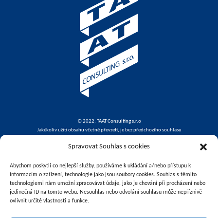
© 2022, TAAT Consulting s.r.o
Jakékoliv užití obsahu včetně převzetí, je bez předchozího souhlasu
TAAT Consulting s.r.o zakázáno.
Spravovat Souhlas s cookies
Provozovna:
Chlumecká 1539
Abychom poskytli co nejlepší služby, používáme k ukládání a/nebo přístupu k
198 00 Praha 14 - Kyje
informacím o zařízení, technologie jako jsou soubory cookies. Souhlas s těmito
T: +420 704 903 903
technologiemi nám umožní zpracovávat údaje, jako je chování při procházení nebo
E: info@dum-top.cz
jedinečná ID na tomto webu. Nesouhlas nebo odvolání souhlasu může nepříznivě
ovlivnit určité vlastnosti a funkce.