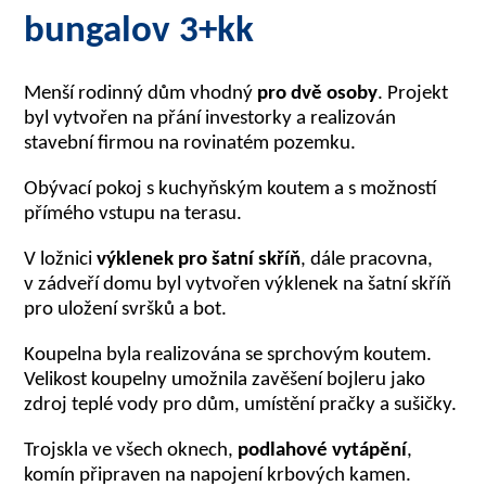
bungalov 3+kk
Menší rodinný dům vhodný
pro dvě osoby
. Projekt
byl vytvořen na přání investorky a realizován
stavební firmou na rovinatém pozemku.
Obývací pokoj s kuchyňským koutem a s možností
přímého vstupu na terasu.
V ložnici
výklenek pro šatní skříň
, dále pracovna,
v zádveří domu byl vytvořen výklenek na šatní skříň
pro uložení svršků a bot.
Koupelna byla realizována se sprchovým koutem.
Velikost koupelny umožnila zavěšení bojleru jako
zdroj teplé vody pro dům, umístění pračky a sušičky.
Trojskla ve všech oknech,
podlahové vytápění
,
komín připraven na napojení krbových kamen.